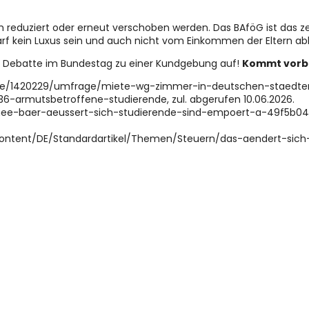
 reduziert oder erneut verschoben werden. Das BAföG ist das z
rf kein Luxus sein und auch nicht vom Einkommen der Eltern a
n Debatte im Bundestag zu einer Kundgebung auf!
Kommt vorbe
tudie/1420229/umfrage/miete-wg-zimmer-in-deutschen-staedten/,
36-armutsbetroffene-studierende, zul. abgerufen 10.06.2026.
rothee-baer-aeussert-sich-studierende-sind-empoert-a-49f5b
Content/DE/Standardartikel/Themen/Steuern/das-aendert-sich