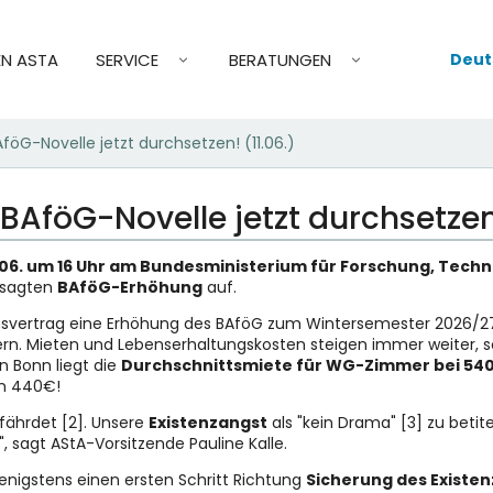
Deut
EN ASTA
SERVICE
BERATUNGEN
öG-Novelle jetzt durchsetzen! (11.06.)
AföG-Novelle jetzt durchsetzen!
06. um 16 Uhr am Bundesministerium für Forschung, Tech
esagten
BAföG-Erhöhung
auf.
nsvertrag eine Erhöhung des BAföG zum Wintersemester 2026/27 
tern. Mieten und Lebenserhaltungskosten steigen immer weiter, 
n Bonn liegt die
Durchschnittsmiete für WG-Zimmer bei 54
n 440€!
efährdet [2]. Unsere
Existenzangst
als "kein Drama" [3] zu betite
, sagt AStA-Vorsitzende Pauline Kalle.
nigstens einen ersten Schritt Richtung
Sicherung des Exist