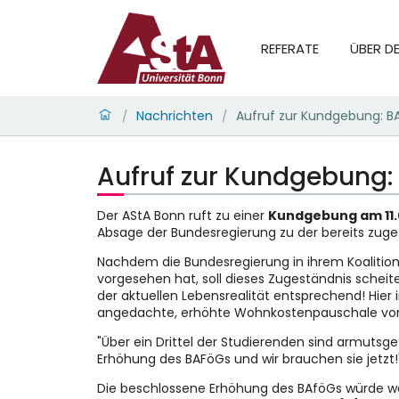
REFERATE
ÜBER D
Nachrichten
Aufruf zur Kundgebung: BAf
/
/
Aufruf zur Kundgebung: B
Der AStA Bonn ruft zu einer
Kundgebung am 11.
Absage der Bundesregierung zu der bereits zug
Nachdem die Bundesregierung in ihrem Koalitio
vorgesehen hat, soll dieses Zugeständnis schei
der aktuellen Lebensrealität entsprechend! Hier i
angedachte, erhöhte Wohnkostenpauschale vo
"Über ein Drittel der Studierenden sind armutsg
Erhöhung des BAFöGs und wir brauchen sie jetzt!"
Die beschlossene Erhöhung des BAföGs würde we