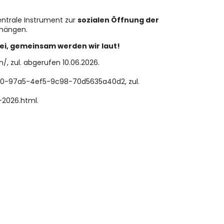
entrale Instrument zur
sozialen Öffnung der
bhängen.
i, gemeinsam werden wir laut!
 zul. abgerufen 10.06.2026.
040-97a5-4ef5-9c98-70d5635a40d2, zul.
-2026.html.