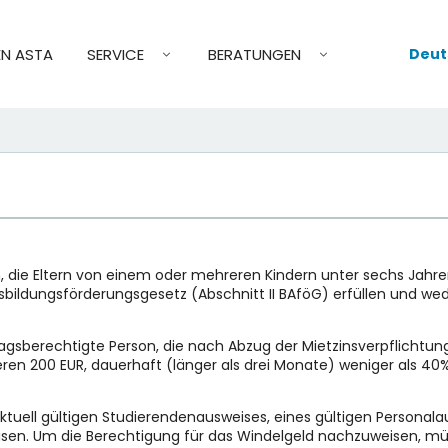
Deut
EN ASTA
SERVICE
BERATUNGEN
, die Eltern von einem oder mehreren Kindern unter sechs Jahre
ildungsförderungsgesetz (Abschnitt II BAföG) erfüllen und w
ntragsberechtigte Person, die nach Abzug der Mietzinsverpflichtu
teren 200 EUR, dauerhaft (länger als drei Monate) weniger als 
ktuell gültigen Studierendenausweises, eines gültigen Personalau
sen. Um die Berechtigung für das Windelgeld nachzuweisen, müs