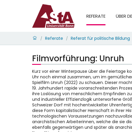
REFERATE
ÜBER D
Referate
Referat für politische Bildung
/
/
Filmvorführung: Unruh
Kurz vor einer Winterpause über die Feiertage 
Uhr noch einmal zusammen, um im gemütlichen 
Spielfilm
Unruh
(2022) zu schauen. Dieser mach
19. Jahrhundert rapide voranschreitenden Prozess
ihre Loslösung von menschlichem Empfinden zu
und industrieller Effizienzlogik unterworfene Grö
Schweizer Dorf mit hochentwickelter Uhrenfertig
diese Form kapitalistischer Herrschaft in ihrer Hi
technologischen Voraussetzungen nachzuvollzie
anarchistischen Arbeiterinnen, welche die sie di
ebenfalls gegenwärtigen und später als anarch