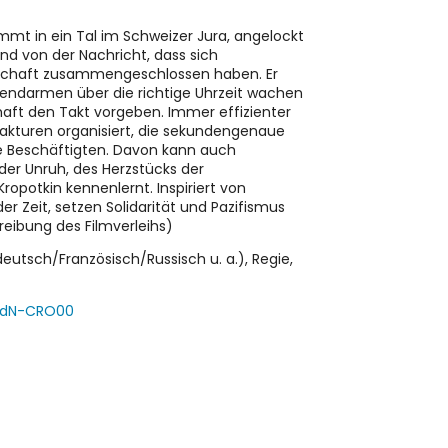
ommt in ein Tal im Schweizer Jura, angelockt
nd von der Nachricht, dass sich
kschaft zusammengeschlossen haben. Er
 Gendarmen über die richtige Uhrzeit wachen
ft den Takt vorgeben. Immer effizienter
akturen organisiert, die sekundengenaue
ie Beschäftigten. Davon kann auch
der Unruh, des Herzstücks der
potkin kennenlernt. Inspiriert von
er Zeit, setzen Solidarität und Pazifismus
eibung des Filmverleihs)
utsch/Französisch/Russisch u. a.), Regie,
bdN-CRO00