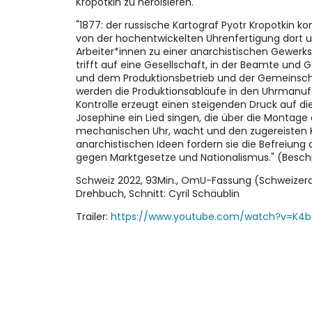
Kropotkin zu heroisieren.
"1877: der russische Kartograf Pyotr Kropotkin k
von der hochentwickelten Uhrenfertigung dort u
Arbeiter*innen zu einer anarchistischen Gewer
trifft auf eine Gesellschaft, in der Beamte und
und dem Produktionsbetrieb und der Gemeinscha
werden die Produktionsabläufe in den Uhrmanuf
Kontrolle erzeugt einen steigenden Druck auf d
Josephine ein Lied singen, die über die Montage 
mechanischen Uhr, wacht und den zugereisten Kro
anarchistischen Ideen fordern sie die Befreiung d
gegen Marktgesetze und Nationalismus." (Beschr
Schweiz 2022, 93Min., OmU-Fassung (Schweizerde
Drehbuch, Schnitt: Cyril Schäublin
Trailer:
https://www.youtube.com/watch?v=K4