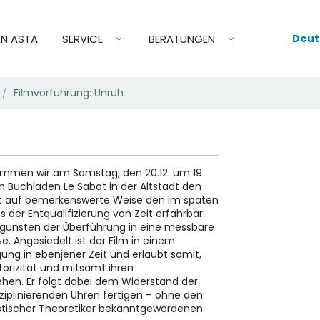
Deut
EN ASTA
SERVICE
BERATUNGEN
Filmvorführung: Unruh
/
kommen wir am Samstag, den 20.12. um 19
Buchladen Le Sabot in der Altstadt den
t auf bemerkenswerte Weise den im späten
 der Entqualifizierung von Zeit erfahrbar:
gunsten der Überführung in eine messbare
ße. Angesiedelt ist der Film in einem
ung in ebenjener Zeit und erlaubt somit,
storizität und mitsamt ihren
hen. Er folgt dabei dem Widerstand der
sziplinierenden Uhren fertigen – ohne den
istischer Theoretiker bekanntgewordenen