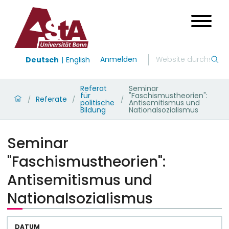
Anmelden
Deutsch
English
Referat
Seminar
für
"Faschismustheorien":
Referate
/
/
/
politische
Antisemitismus und
Bildung
Nationalsozialismus
Seminar
"Faschismustheorien":
Antisemitismus und
Nationalsozialismus
DATUM