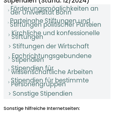
Stipendien (Stand: 12/2024)
Förderungsmöglichkeiten an
der Universität Bonn
Parteinahe Stiftungen und
Stiftungen politischer Parteien
Kirchliche und konfessionelle
Stiftungen
Stiftungen der Wirtschaft
Fachrichtungsgebundene
Stipendien
Stipendien für
wissenschaftliche Arbeiten
Stipendien für bestimmte
Personengruppen
Sonstige Stipendien
Sonstige hilfreiche Internetseiten: