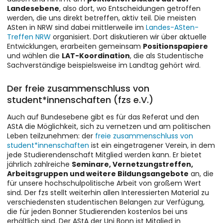
Landesebene
, also dort, wo Entscheidungen getroffen
werden, die uns direkt betreffen, aktiv teil. Die meisten
ASten in NRW sind dabei mittlerweile im
Landes-ASten-
Treffen NRW
organisiert. Dort diskutieren wir über aktuelle
Entwicklungen, erarbeiten gemeinsam
Positionspapiere
und wählen die
LAT-Koordination
, die als Studentische
Sachverständige beispielsweise im Landtag gehört wird.
Der freie zusammenschluss von
student*innenschaften (fzs e.V.)
Auch auf Bundesebene gibt es für das Referat und den
AStA die Möglichkeit, sich zu vernetzen und am politischen
Leben teilzunehmen: der
freie zusammenschluss von
student*innensch
aften
ist ein eingetragener Verein, in dem
jede Studierendenschaft Mitglied werden kann. Er bietet
jährlich zahlreiche
Seminare, Vernetzungstreffen,
Arbeitsgruppen und weitere Bildungsangebote
an, die
für unsere hochschulpolitische Arbeit von großem Wert
sind. Der fzs stellt weiterhin allen Interessierten Material zu
verschiedensten studentischen Belangen zur Verfügung,
die für jeden Bonner Studierenden kostenlos bei uns
erhältlich sind. Der AStA der Uni Bonn ist Mitglied in